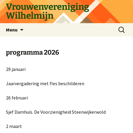
Ga
Vrouwenvereniging
naar
Wilhelmijn
de
inhoud
Zoeken
Menu
naar:
programma 2026
29 januari
Jaarvergadering met fles beschilderen
26 februari
Sjef Damhuis. De Voorzienigheid Steenwijkerwold
2 maart